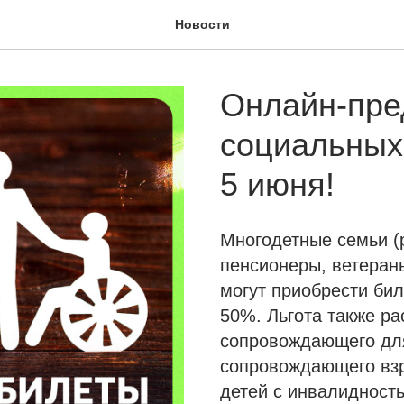
Новости
Онлайн-пре
социальных
5 июня!
Многодетные семьи (р
пенсионеры, ветеран
могут приобрести би
50%. Льгота также ра
сопровождающего для
сопровождающего взр
детей с инвалидност