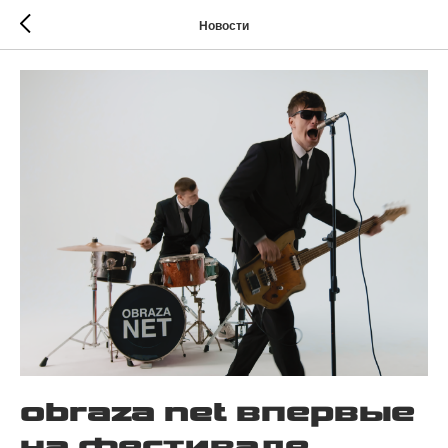
Новости
obraza net впервые
на фестивале