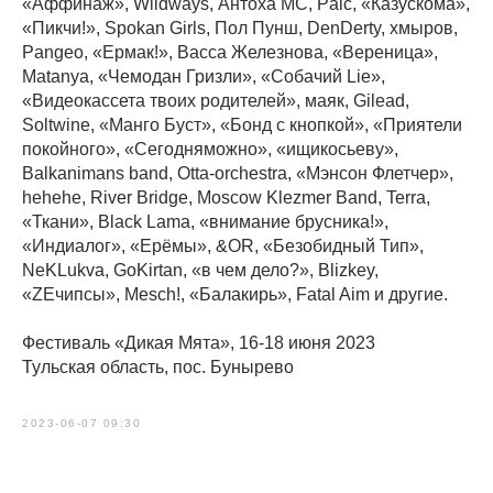
«Аффинаж», Wildways, Антоха МС, Palc, «Казускома»,
«Пикчи!», Spokan Girls, Пол Пунш, DenDerty, хмыров,
Pangeo, «Ермак!», Васса Железнова, «Вереница»,
Matanya, «Чемодан Гризли», «Собачий Lie»,
«Видеокассета твоих родителей», маяк, Gilead,
Soltwine, «Манго Буст», «Бонд с кнопкой», «Приятели
покойного», «Сегодняможно», «ищикосьеву»,
Balkanimans band, Оtta-orchestra, «Мэнсон Флетчер»,
hehehe, River Bridge, Moscow Klezmer Band, Terra,
«Ткани», Black Lama, «внимание брусника!»,
«Индиалог», «Ерёмы», &OR, «Безобидный Тип»,
NeKLukva, GoKirtan, «в чем дело?», Blizkey,
«ZEчипсы», Mesch!, «Балакирь», Fatal Aim и другие.
Фестиваль «Дикая Мята», 16-18 июня 2023
Тульская область, пос. Бунырево
2023-06-07 09:30