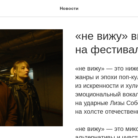
Новости
«не вижу» 
на фестива
«не вижу» — это ниж
жанры и эпохи поп-ку
из искренности и хул
эмоциональный вокал
на ударные Лизы Соб
на холсте отечествен
«не вижу» — это микс
альтернативы и чувс