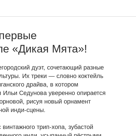
впервые
ле «Дикая Мята»!
егородский дуэт, сочетающий разные
льтуры. Их треки — словно коктейль
иганского драйва, в котором
 Ильи Седунова уверенно опирается
орновой, рисуя новый орнамент
ной инди-сцены.
 винтажного трип-хопа, зубастой
твенного инди, усыпанный пёстрыми