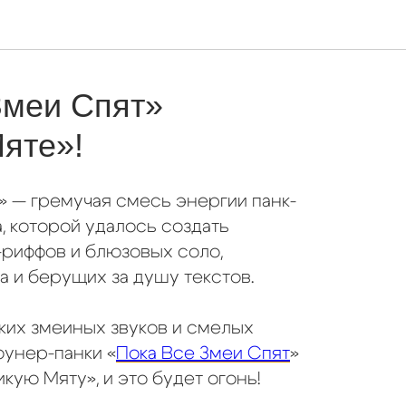
Змеи Спят»
яте»!
» — гремучая смесь энергии панк-
а, которой удалось создать
риффов и блюзовых соло,
 и берущих за душу текстов.
ких змеиных звуков и смелых
унер-панки «
Пока Все Змеи Спят
»
кую Мяту», и это будет огонь!