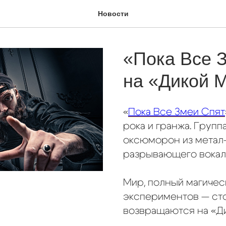
Новости
«Пока Все 
на «Дикой М
«
Пока Все Змеи Спят
рока и гранжа. Групп
оксюморон из метал-
разрывающего вокала
Мир, полный магичес
экспериментов — сто
возвращаются на «Ди