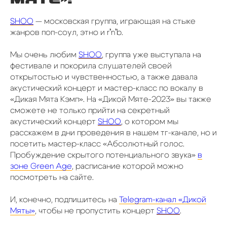
SHOO
— московская группа, играющая на стыке
жанров поп-соул, этно и r’n’b.
Мы очень любим
SHOO
, группа уже выступала на
фестивале и покорила слушателей своей
открытостью и чувственностью, а также давала
акустический концерт и мастер-класс по вокалу в
«Дикая Мята Кэмп». На «Дикой Мяте-2023» вы также
сможете не только прийти на секретный
акустический концерт
SHOO
, о котором мы
расскажем в дни проведения в нашем тг-канале, но и
посетить мастер-класс «Абсолютный голос.
Пробуждение скрытого потенциального звука»
в
зоне Green Age
, расписание которой можно
посмотреть на сайте.
И, конечно, подпишитесь на
Telegram-канал «Дикой
Мяты»
, чтобы не пропустить концерт
SHOO
.