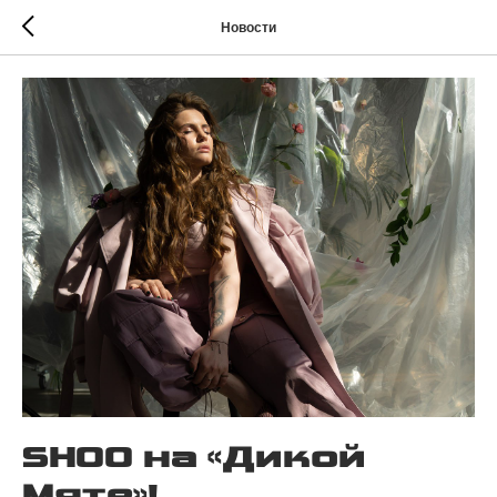
Новости
SHOO на «Дикой
Мяте»!