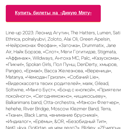
Купить билеты на «Дикую Мяту»
Line-up 2023: Леонид Агутин, The Hatters, Lumen, Sati
Ethnica, polnalyubvi, Zoloto, Alai Oli, Green Apelsin,
«Нейромонах Феофан», «Заточка», Drummatix, Jane
Air, Найк Борзов, «Слот», Меги Гогитидзе, Stigmata,
«Аффинаж», Wildways, Антоха МС, Palc, «Казускома»,
«Пикчи!», Spokan Girls, Пол Пунш, DenDerty, хмыров,
Pangeo, «Ермак!», Васса Железнова, «Вереница»,
Matanya, «Чемодан Гризли», «Собачий Lie»,
«Видеокассета твоих родителей», маяк, Gilead,
Soltwine, «Манго Буст», «Бонд с кнопкой», «Приятели
покойного», «Сегодняможно», «ищикосьеву»,
Balkanimans band, Оtta-orchestra, «Мэнсон Флетчер»,
hehehe, River Bridge, Moscow Klezmer Band, Terra,
«Ткани», Black Lama, «внимание брусника!»,
«Индиалог», «Ерёмы», &OR, «Безобидный Тип»,
NeKLukva, GoKirtan, «в чем дело?», Blizkey, «ZEчипсы»,