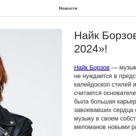
Новости
Найк Борзов
2024»!
Найк Борзов
— музыка
не нуждается в предс
калейдоскоп стилей 
считается основателе
была большая карьера
завоевавших сердца 
музыку в своем собс
меломанов новыми р