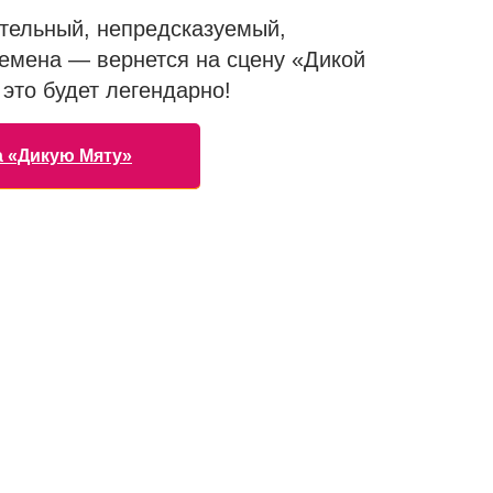
ельный, непредсказуемый,
ремена — вернется на сцену «Дикой
это будет легендарно!
а «Дикую Мяту»