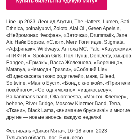
Купить билеты на «Дикую Мяту»
Line-up 2023: Леонид Агутин, The Hatters, Lumen, Sati
Ethnica, polnalyubvi, Zoloto, Alai Oli, Green Apelsin,
«Нейромонах Феофан», «Заточка», Drummatix, Jane
Air, Найк Борзов, «Слот», Меги Гогитидзе, Stigmata,
«Аффинаж», Wildways, Антоха МС, Palc, «Казускома»,
«ПИКЧИ!», Spokan Girls, Пол Пунш, DenDerty, хмыров,
Pangeo, «Ермак!», Васса Железнова, «Вереница»,
Matanya, «Чемодан Гризли», «Собачий Lie»,
«Видеокассета твоих родителей», маяк, Gilead,
Soltwine, «Манго Буст», «Бонд с кнопкой», «Приятели
покойного», «Сегодняможно», «ищикосьеву»,
Balkanimans band, Оtta-orchestra, «Мэнсон Флетчер»,
hehehe, River Bridge, Moscow Klezmer Band, Terra,
«Ткани», Black Lama, «внимание брусника!» и многие
другие — новые анонсы каждую неделю!
Фестиваль «Дикая Мята», 16−18 июня 2023
Тульская область, пос. Бунырево