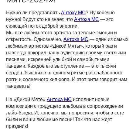
Нужно ли представлять
Антоху МС
? Ну конечно
нужно! Вдруг кто не знает, что
Антоха МС
— это
сияющий поток доброй энергии!
Мы все любим этого артиста за теплые эмоции и
открытость. Однозначно,
Антоха МС
— один из самых
любимых артистов «Дикой Мяты», который раз и
навсегда покорил нашу аудиторию своими светлыми
песнями, искренней улыбкой и самобытными
танцами. Каждое его выступление — это тысячи
сердец, бьющихся в едином ритме расслабленного
рэгги и солнечного хип-хопа. И этот ритм говорит нам
танцевать!
На «Дикой Мяте»
Антоха МС
исполнит новые
композиции с грядущего альбома в сопровождении
лайв-бэнда. И, конечно, мы попросили, чтобы в сете
были и ваши любимые песни! Так что нас ждет
праздник!