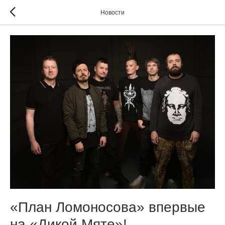
Новости
«План Ломоносова» впервые
на «Дикой Мяте»!