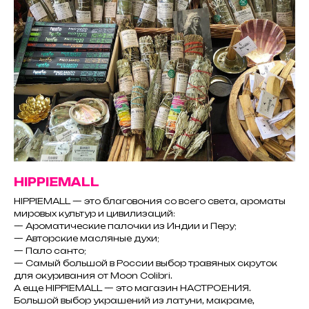
HIPPIEMALL
HIPPIEMALL — это благовония со всего света, ароматы
мировых культур и цивилизаций:
— Ароматические палочки из Индии и Перу;
— Авторские масляные духи;
— Пало санто;
— Самый большой в России выбор травяных скруток
для окуривания от Moon Colibri.
А еще HIPPIEMALL — это магазин НАСТРОЕНИЯ.
Большой выбор украшений из латуни, макраме,