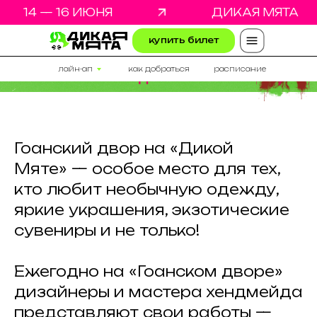
14 — 16 ИЮНЯ
ДИКАЯ МЯТА
купить билет
ГОАНСКИЙ
лайн-ап
как добраться
расписание
ДВОР
Гоанский двор на «Дикой
Мяте» — особое место для тех,
кто любит необычную одежду,
яркие украшения, экзотические
сувениры и не только!
Ежегодно на «Гоанском дворе»
дизайнеры и мастера хендмейда
представляют свои работы —