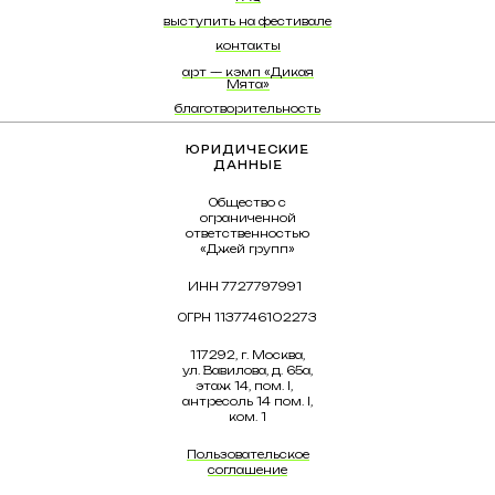
выступить на фестивале
контакты
арт — кэмп «Дикая
Мята»
благотворительность
волонтеры
ЮРИДИЧЕСКИЕ
вакансии
ДАННЫЕ
Общество с
ограниченной
ответственностью
«Джей групп»
ИНН 7727797991
ОГРН 1137746102273
117292, г. Москва,
ул. Вавилова, д. 65а,
этаж 14, пом. I,
антресоль 14 пом. I,
ком. 1
Пользовательское
соглашение