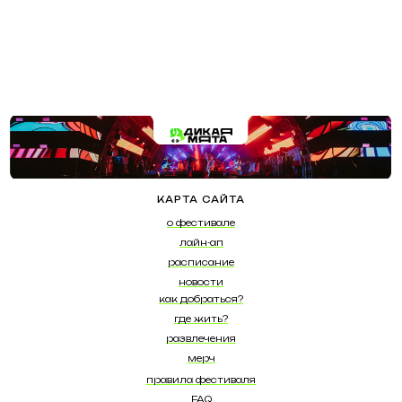
КАРТА САЙТА
о фестивале
лайн-ап
расписание
новости
как добраться?
где жить?
развлечения
мерч
правила фестиваля
FAQ