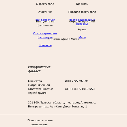
фестиваля
Мерч
Арт-кэмп «Дикая Мята»
Контакты
ЮРИДИЧЕСКИЕ
ДАННЫЕ
Общество
ИНН 7727797991
с ограниченной
ответственностью
ОГРН 1137746102273
«Джей групп»
301 360, Тульская область, г. о. город Алексин, с.
Бунырево, тер. Арт-Кэмп Дикая Мята, зд. 1
Пользовательское
соглашение
Политика
конфиденциальности
КУПИТЬ БИЛЕТ
SUPPORT@MINTMUSIC.RU