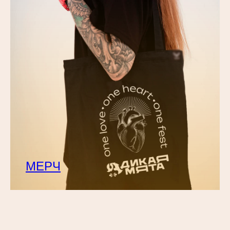
Место проведения фестиваля — арт-кэмп «Дикая Мята», который
МЕРЧ
находится в живописной Тульской области.
На три летних дня арт-кэмп превращается в фестивальный город,
а весь остальной год функционирует как место творческого
отдыха — комфортные домики, еженедельные концерты, мастер-
классы, йога-практики и многое другое.
Добраться можно на личном автомобиле, электричке или
автобусе.