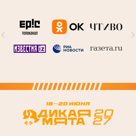
О фестивале
Где жить
Участники
Правила фестиваля
Как добраться
Часто задаваемые
Выступить на
Аккредитация СМИ
вопросы
фестивале
Архив
Стать партнером