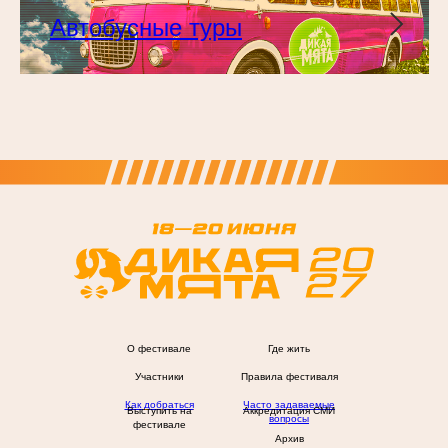
Автобусные туры
О фестивале
Где жить
Участники
Правила фестиваля
Как добраться
Часто задаваемые
Выступить на
Аккредитация СМИ
вопросы
фестивале
Архив