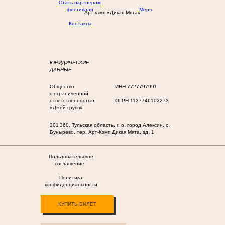
Стать партнером
фестиваля
Мерч
Арт-кэмп «Дикая Мята»
Контакты
ЮРИДИЧЕСКИЕ
ДАННЫЕ
Общество
ИНН 7727797991
с ограниченной
ответственностью
ОГРН 1137746102273
«Джей групп»
301 360, Тульская область, г. о. город Алексин, с.
Бунырево, тер. Арт-Кэмп Дикая Мята, зд. 1
Пользовательское
соглашение
Политика
конфиденциальности
КУПИТЬ БИЛЕТ