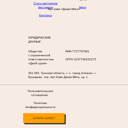
Стать партнером
фестиваля
Мерч
Арт-кэмп «Дикая Мята»
Контакты
ЮРИДИЧЕСКИЕ
ДАННЫЕ
Общество
ИНН 7727797991
с ограниченной
ответственностью
ОГРН 1137746102273
«Джей групп»
301 360, Тульская область, г. о. город Алексин, с.
Бунырево, тер. Арт-Кэмп Дикая Мята, зд. 1
Пользовательское
соглашение
Политика
конфиденциальности
КУПИТЬ БИЛЕТ