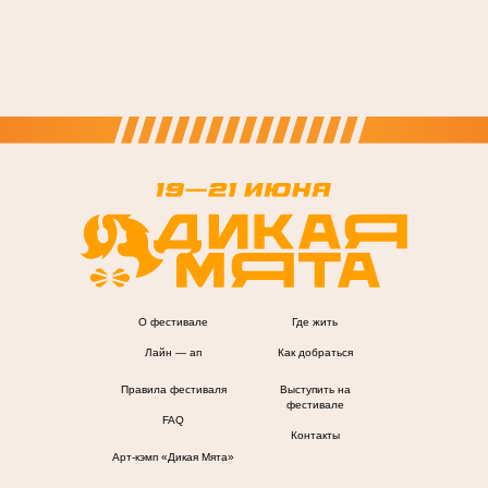
О фестивале
Где жить
Лайн — ап
Как добраться
Правила фестиваля
Выступить на
фестивале
FAQ
Контакты
Арт-кэмп «Дикая Мята»