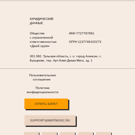
ЮРИДИЧЕСКИЕ
ДАННЫЕ
Общество
ИНН 7727797991
с ограниченной
ответственностью
ОГРН 1137746102273
«Джей групп»
301 360, Тульская область, г. о. город Алексин, с.
Бунырево, тер. Арт-Кэмп Дикая Мята, зд. 1
Пользовательское
соглашение
Политика
конфиденциальности
КУПИТЬ БИЛЕТ
SUPPORT@MINTMUSIC.RU